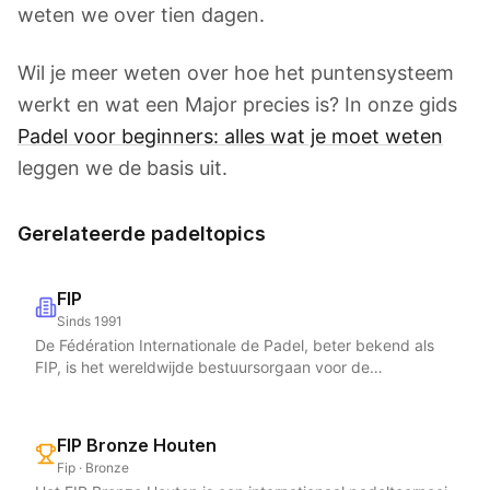
weten we over tien dagen.
Wil je meer weten over hoe het puntensysteem
werkt en wat een Major precies is? In onze gids
Padel voor beginners: alles wat je moet weten
leggen we de basis uit.
Gerelateerde padeltopics
FIP
Sinds 1991
De Fédération Internationale de Padel, beter bekend als
FIP, is het wereldwijde bestuursorgaan voor de
padelsport. De FIP werd opgericht in 1991 en heeft haar
hoofdkantoor in Lausanne, Zwitserland, in het prestigieuze
Maison du Sport International. Met meer dan 87
FIP Bronze Houten
aangesloten nationale federaties en een bereik van meer
Fip · Bronze
dan 30 miljoen spelers in ruim 140 landen is de FIP de