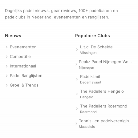
Dagelijks padel nieuws, gear reviews, 100+ padelbanen en
padelclubs in Nederland, evenementen en ranglijsten.
Nieuws
Populaire Clubs
Evenementen
L.t.c. De Schelde
Vlissingen
Competitie
Peakz Padel Nijmegen Westerpark | Padelclub
Internationaal
Nijmegen
Padel Ranglijsten
Padel-smit
Dedemsvaart
Groei & Trends
The Padellers Hengelo
Hengelo
The Padellers Roermond
Roermond
Tennis- en padelvereniging Evergreen
Maassluis