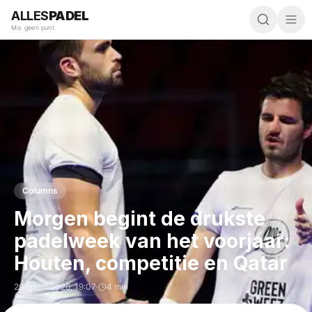
ALLES
PADEL
Mis geen punt.
Columns
Morgen begint de drukste
padelweek van het voorjaar:
Houten, competitie en Qatar
29 maart 2026
,
19:07
·
4 min