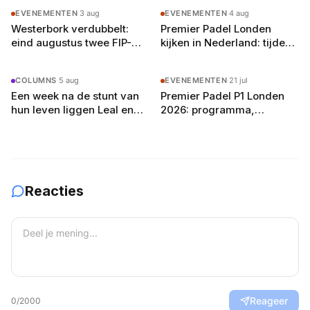
EVENEMENTEN
·
3 aug
EVENEMENTEN
·
4 aug
Westerbork verdubbelt:
Premier Padel Londen
eind augustus twee FIP-
kijken in Nederland: tijden,
toernooien op vier
zenders en de gratis
buitenbanen in Drenthe
YouTube-route
COLUMNS
·
5 aug
EVENEMENTEN
·
21 jul
Een week na de stunt van
Premier Padel P1 Londen
hun leven liggen Leal en
2026: programma,
Guerrero er in Londen al uit
deelnemers en
verwachtingen
Reacties
Reageer
0
/2000