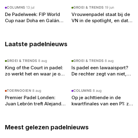
COLUMNS
·
13 jul
GROEI & TRENDS
·
19 jun
De Padelweek: FIP World
Vrouwenpadel staat bij de
Cup naar Doha en Galán
VN in de spotlight, en dat
tikt de honderd aan (7–13
raakt ook de Nederlandse
juli)
speelster
Laatste padelnieuws
GROEI & TRENDS
·
8 aug
GROEI & TRENDS
·
8 aug
King of the Court in padel:
Is padel een lawaaisport?
zo werkt het en waar je op
De rechter zegt van niet,
moet letten
en dat verandert de
spelregels
TOERNOOIEN
·
8 aug
COLUMNS
·
8 aug
Premier Padel Londen:
Op je achttiende in de
Juan Lebrón treft Alejandro
kwartfinales van een P1: zo
Galán in de halve finale
ver is Nederland nog niet
Meest gelezen padelnieuws